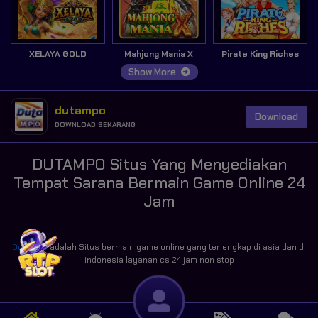
XELAYA GOLD
Mahjong Mania X
Pirate King Riches
Show More
dutampo
Download
DOWNLOAD SEKARANG
DUTAMPO Situs Yang Menyediakan
Tempat Sarana Bermain Game Online 24
Jam
Dutampo
adalah Situs bermain game online yang terlengkap di asia dan di
indonesia layanan cs 24 jam non stop